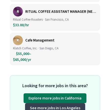
R
RITUAL COFFEE ASSISTANT MANAGER (NEW LOCATION, CALIFORNIA STREET)
Ritual Coffee Roasters · San Francisco, CA
$33.00/hr
K
Cafe Management
Klatch Coffee, Inc. · San Diego, CA
$55,000–
$65,000/yr
Looking for more jobs in this area?
Explore more jobs in California
See more jobs in Los Angeles