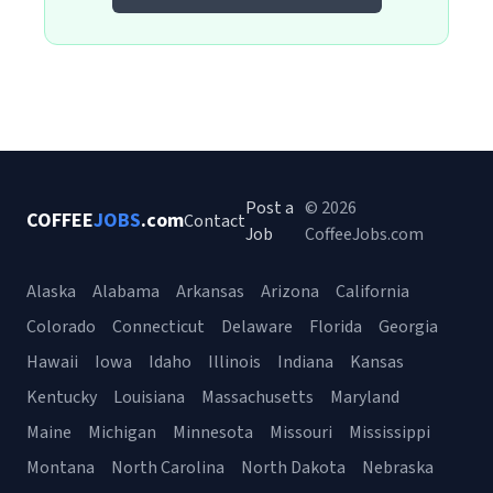
Post a
© 2026
COFFEE
JOBS
.com
Contact
Job
CoffeeJobs.com
Alaska
Alabama
Arkansas
Arizona
California
Colorado
Connecticut
Delaware
Florida
Georgia
Hawaii
Iowa
Idaho
Illinois
Indiana
Kansas
Kentucky
Louisiana
Massachusetts
Maryland
Maine
Michigan
Minnesota
Missouri
Mississippi
Montana
North Carolina
North Dakota
Nebraska