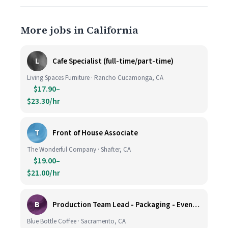
More jobs in California
L
Cafe Specialist (full-time/part-time)
Living Spaces Furniture · Rancho Cucamonga, CA
$17.90–
$23.30/hr
T
Front of House Associate
The Wonderful Company · Shafter, CA
$19.00–
$21.00/hr
B
Production Team Lead - Packaging - Evening Shift
Blue Bottle Coffee · Sacramento, CA