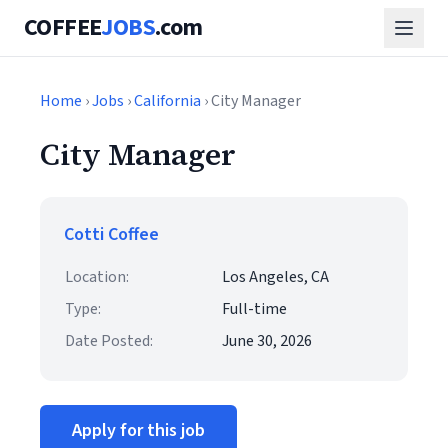
COFFEE
JOBS
.com
Home
›
Jobs
›
California
› City Manager
City Manager
Cotti Coffee
Location:
Los Angeles, CA
Type:
Full-time
Date Posted:
June 30, 2026
Apply for this job