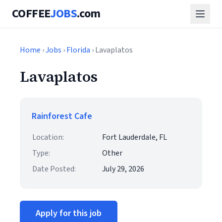
COFFEE
JOBS
.com
Home
›
Jobs
›
Florida
› Lavaplatos
Lavaplatos
Rainforest Cafe
Location:
Fort Lauderdale, FL
Type:
Other
Date Posted:
July 29, 2026
Apply for this job