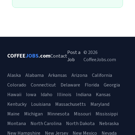
Post a
© 2026
COFFEE
JOBS
.com
Contact
Job
CoffeeJobs.com
Alaska
Alabama
Arkansas
Arizona
California
Colorado
Connecticut
Delaware
Florida
Georgia
Hawaii
Iowa
Idaho
Illinois
Indiana
Kansas
Kentucky
Louisiana
Massachusetts
Maryland
Maine
Michigan
Minnesota
Missouri
Mississippi
Montana
North Carolina
North Dakota
Nebraska
New Hampshire
New Jersey
New Mexico
Nevada